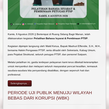
Birokrasi
Berita
Zona
Pengumuman
Integritas
Umum
Hubungi
Kami
Area 1
Kegiatan
Alamat
Area 2
Artikel
Sosial
Area 3
Photo Gallery
Kamis, 6 Agustus 2026 || Bertempat di Ruang Sidang Bagir Manan, telah
Media
dilaksanakan kegiatan
Pelatihan Bahasa Isyarat & Pembinaan PTSP
.
Area 4
Kegiatan
PP
Assistant
Pengadilan
Area 5
Kegiatan dipimpin langsung oleh Wakil Ketua, Bapak Mashuri Effendie, S.H., M.H.,
Virtual /
bersama Hakim Pengawas PTSP, serta dihadiri oleh Sekretaris, Kabag Umum,
Fasilitas
Area 6
Whatsapp
para Pejabat Struktural, seluruh petugas PTSP, dan personel Satpam.
dan
AMPUH
Bot
Ruangan
Melalui pelatihan ini, garda terdepan pelayanan kami terus dibekali keterampilan
Sertifikasi
Login
untuk
untuk menyambut dan melayani seluruh masyarakat pencari keadilan, termasuk
Mutu
saudara-saudara kita penyandang disabilitas, dengan sepenuh hati dan
Publik
Peradilan
profesional.
Video Gallery
Unggul dan
Selengkapnya...
Tangguh
PERIODE UJI PUBLIK MENUJU WILAYAH
BEBAS DARI KORUPSI (WBK)