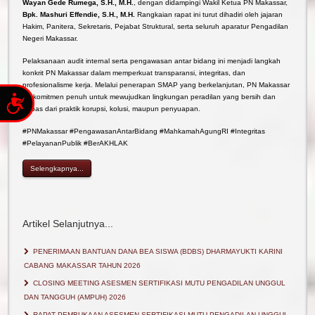
Wayan Gede Rumega, S.H., M.H.
, dengan didampingi Wakil Ketua PN Makassar,
Bpk. Mashuri Effendie, S.H., M.H.
Rangkaian rapat ini turut dihadiri oleh jajaran
Hakim, Panitera, Sekretaris, Pejabat Struktural, serta seluruh aparatur Pengadilan
Negeri Makassar.
Pelaksanaan audit internal serta pengawasan antar bidang ini menjadi langkah
konkrit PN Makassar dalam memperkuat transparansi, integritas, dan
profesionalisme kerja. Melalui penerapan SMAP yang berkelanjutan, PN Makassar
Accessibility
berkomitmen penuh untuk mewujudkan lingkungan peradilan yang bersih dan
bebas dari praktik korupsi, kolusi, maupun penyuapan.
#PNMakassar #PengawasanAntarBidang #MahkamahAgungRI #Integritas
#PelayananPublik #BerAKHLAK
Selengkapnya...
Artikel Selanjutnya...
PENERIMAAN BANTUAN DANA BEA SISWA (BDBS) DHARMAYUKTI KARINI
CABANG MAKASSAR TAHUN 2026
CLOSING MEETING ASESMEN SERTIFIKASI MUTU PENGADILAN UNGGUL
DAN TANGGUH (AMPUH) 2026
RAPAT PEMBUKAAN ASESMEN SERTIFIKASI MUTU PENGADILAN UNGGUL