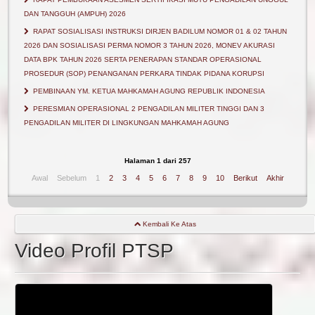
DAN TANGGUH (AMPUH) 2026
RAPAT SOSIALISASI INSTRUKSI DIRJEN BADILUM NOMOR 01 & 02 TAHUN
2026 DAN SOSIALISASI PERMA NOMOR 3 TAHUN 2026, MONEV AKURASI
DATA BPK TAHUN 2026 SERTA PENERAPAN STANDAR OPERASIONAL
PROSEDUR (SOP) PENANGANAN PERKARA TINDAK PIDANA KORUPSI
PEMBINAAN YM. KETUA MAHKAMAH AGUNG REPUBLIK INDONESIA
PERESMIAN OPERASIONAL 2 PENGADILAN MILITER TINGGI DAN 3
PENGADILAN MILITER DI LINGKUNGAN MAHKAMAH AGUNG
Halaman 1 dari 257
Awal
Sebelum
1
2
3
4
5
6
7
8
9
10
Berikut
Akhir
Kembali Ke Atas
Video Profil PTSP