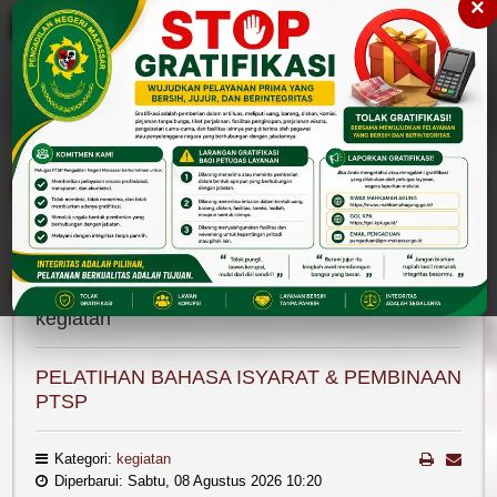
×
Please
note:
This
website
includes
an
accessibility
Cari
Cari
system.
Berita
Kegiatan
kegiatan
PELATIHAN BAHASA ISYARAT & PEMBINAAN
PTSP
Kategori:
kegiatan
Diperbarui: Sabtu, 08 Agustus 2026 10:20