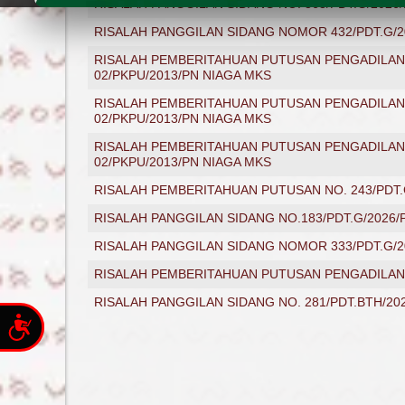
RISALAH PANGGILAN SIDANG NO. 363/PDT.G/2026
Press
Control-
RISALAH PANGGILAN SIDANG NOMOR 432/PDT.G/2
F10
to
RISALAH PEMBERITAHUAN PUTUSAN PENGADILAN N
open
02/PKPU/2013/PN NIAGA MKS
an
accessibility
RISALAH PEMBERITAHUAN PUTUSAN PENGADILAN N
menu.
02/PKPU/2013/PN NIAGA MKS
RISALAH PEMBERITAHUAN PUTUSAN PENGADILAN N
02/PKPU/2013/PN NIAGA MKS
RISALAH PEMBERITAHUAN PUTUSAN NO. 243/PDT.
RISALAH PANGGILAN SIDANG NO.183/PDT.G/2026/
RISALAH PANGGILAN SIDANG NOMOR 333/PDT.G/2
RISALAH PEMBERITAHUAN PUTUSAN PENGADILAN 
RISALAH PANGGILAN SIDANG NO. 281/PDT.BTH/20
Accessibility