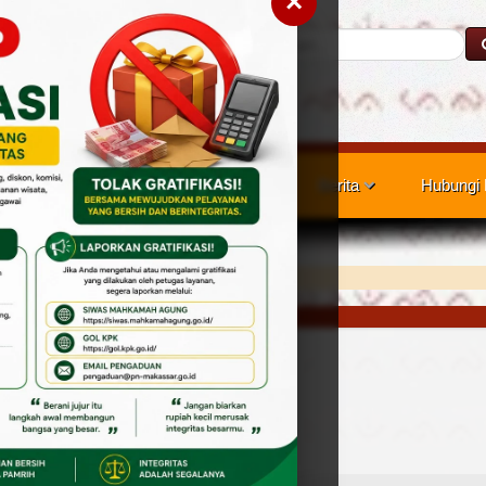
×
Cari
nan Publik
Layanan Hukum
Berita
Hubungi
Pihak