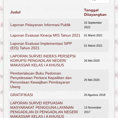
Tanggal
Judul
Ditayangkan
15 September
Laporan Pelayanan Informasi Publik
2022
Laporan Evaluasi Kinerja MIS Tahun 2021
01 Maret 2021
Laporan Evaluasi Implementasi SIPP
01 Maret 2021
(EIS) Tahun 2021
LAPORAN SURVEI INDEKS PERSEPSI
KORUPSI PENGADILAN NEGERI
26 Mei 2020
MAKASSAR KELAS I A KHUSUS
Pemberlakuan Buku Pedoman
Penyelesaian Perkara Kepailitan dan
25 Mei 2020
Penundaan Kewajiban Pembayaran
Utang
GRATIFIKASI
20 Agustus 2018
LAPORAN SURVEI KEPUASAN
MASYARAKAT PENGGUNA LAYANAN
13 November
PENGADILAN DI PENGADILAN NEGERI
Reformasi
2017
MAKASSAR KELAS I A KHUSUS