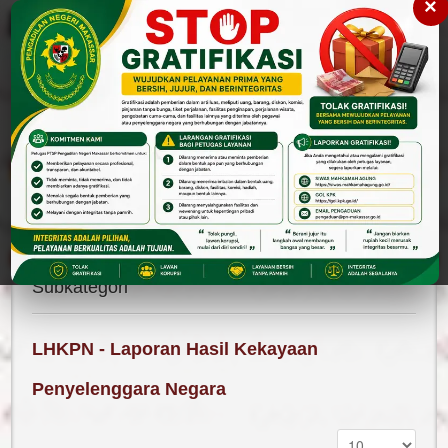
×
Please
note:
This
website
includes
an
accessibility
Cari
Cari
system.
Layanan Publik
Laporan
Laporan Pelayanan Informasi Publik
Subkategori
LHKPN - Laporan Hasil Kekayaan
Penyelenggara Negara