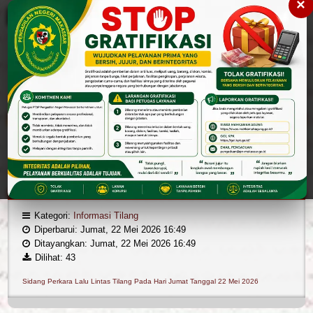
×
Please
note:
This
website
includes
an
accessibility
Cari
Cari
system.
Layanan Publik
Pengumuman
Denda Tilang
Sidang Perkara Lalu Lintas Tilang Pada Hari Jumat Tanggal 22 Mei 2026
Kategori:
Informasi Tilang
Diperbarui: Jumat, 22 Mei 2026 16:49
Ditayangkan: Jumat, 22 Mei 2026 16:49
Dilihat: 43
Sidang Perkara Lalu Lintas Tilang Pada Hari Jumat Tanggal 22 Mei 2026