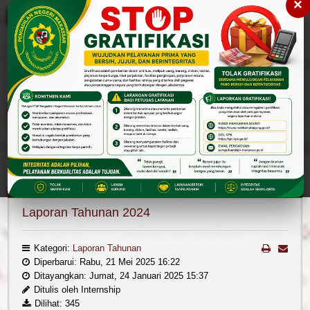
×
Please
note:
This
website
includes
an
accessibility
Cari
Cari
system.
Layanan Publik
Laporan
Laporan Tahunan
Laporan Tahunan 2024
Laporan Tahunan 2024
Kategori:
Laporan Tahunan
Diperbarui: Rabu, 21 Mei 2025 16:22
Ditayangkan: Jumat, 24 Januari 2025 15:37
Ditulis oleh
Internship
Dilihat: 345