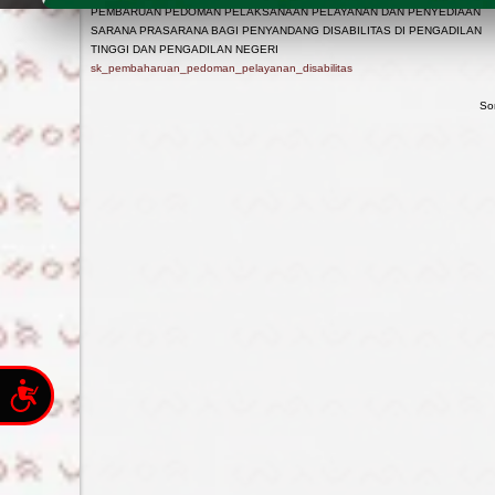
Press
PEMBARUAN PEDOMAN PELAKSANAAN PELAYANAN DAN PENYEDIAAN
Control-
SARANA PRASARANA BAGI PENYANDANG DISABILITAS DI PENGADILAN
F10
TINGGI DAN PENGADILAN NEGERI
to
sk_pembaharuan_pedoman_pelayanan_disabilitas
open
an
So
accessibility
menu.
Accessibility