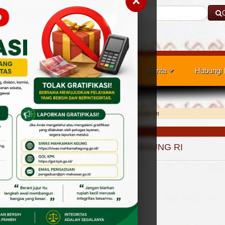
×
Cari
nan Publik
Layanan Hukum
Berita
Hubungi
KTUR JENDRAL BADAN PERADILAN UMUM MAHKAMAH AGUNG RI
 PERADILAN UMUM MAHKAMAH AGUNG RI