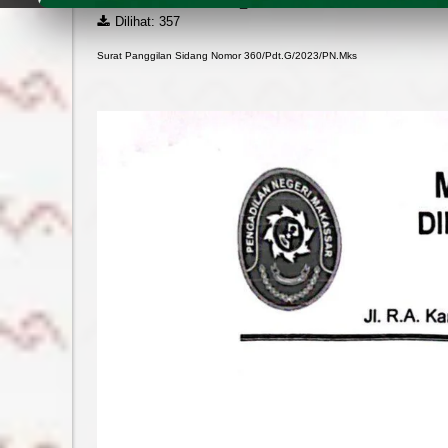
Ditulis oleh
Admin PN_MKS
Press
Control-
Dilihat: 357
F10
to
Surat Panggilan Sidang Nomor 360/Pdt.G/2023/PN.Mks
open
an
accessibility
menu.