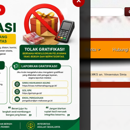
×
Cari
nan Publik
Layanan Hukum
Berita
Hubungi
ada Pihak
RISALAH PANGGILAN NO 360/Pdt.G/2025/PN.MKS an. Vinsensius Sinta
N.MKS an. Vinsensius Sinta